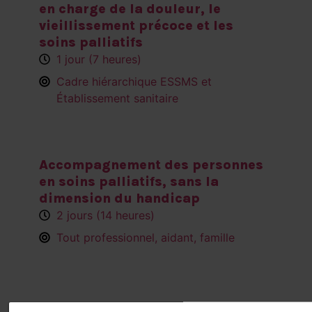
en charge de la douleur, le
vieillissement précoce et les
soins palliatifs
1 jour (7 heures)
Cadre hiérarchique ESSMS et
Établissement sanitaire
Accompagnement des personnes
en soins palliatifs, sans la
dimension du handicap
2 jours (14 heures)
Tout professionnel, aidant, famille