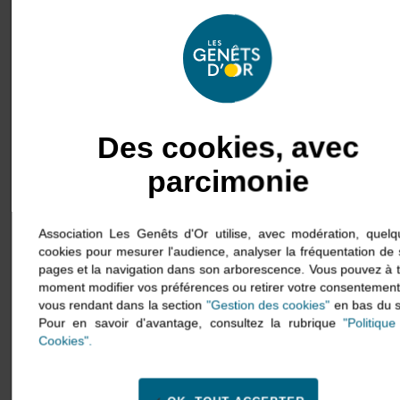
Prise en charge de la douleur
chronique chez la personne âgée
par les prescripteurs
1 jour (7 heures)
Tout prescripteur
Des cookies, avec
parcimonie
Association Les Genêts d'Or utilise, avec modération, quelq
cookies pour mesurer l'audience, analyser la fréquentation de
Prise en charge de la douleur
pages et la navigation dans son arborescence. Vous pouvez à 
chronique chez la personne âgée
moment modifier vos préférences ou retirer votre consentemen
1 jour (7 heures)
vous rendant dans la section
"Gestion des cookies"
en bas du s
Pour en savoir d'avantage, consultez la rubrique
"Politiqu
Tout professionnel, aidant, famille
Cookies".