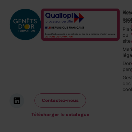
Retour haut de page
Nou
Acce
con
Glos
Plan
du
site
Men
léga
Don
pers
Ges
des
coo
Contactez-nous
Télécharger le catalogue