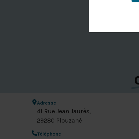
Adresse
41 Rue Jean Jaurès,
29280 Plouzané
Téléphone