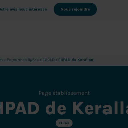
Votre avis nous intéresse
Nous rejoindre
es
>
Personnes âgées
>
EHPAD
>
EHPAD de Kerallan
Page établissement
PAD de Keral
EHPAD