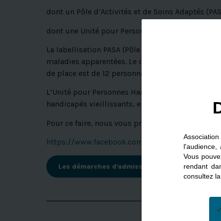
dont un Pôle d’Activités et de Soins Adaptés (PAS
dont une Unité pour Personnes Handicapées Viei
La labellisation PASA (Pôle d’Activité et de Soi
maladies apparentées. Le dispositif s’apparente
de place est de 12 personnes.
L’Unité pour Personnes Handicapées Vieillissante
D
handicapés vieillissants, en prenant en compte le
Pour ce faire, nous vous proposons dans des loca
Associatio
https://www.facebook.com/p/EHPAD-Kerallan-
l'audience,
Vous pouvez
Les démarches d'admission
rendant da
consultez l