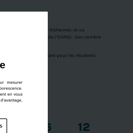
eintes de la maladie d’Alzheimer, et ou
ent dédié aux résidents de l’EHPAD. Son nombre
nt adapté et bienveillant pour les résidents
ie
bien-être.
s de soins adaptées.
our mesurer
rborescence.
ment en vous
d'avantage,
62
6
12
S