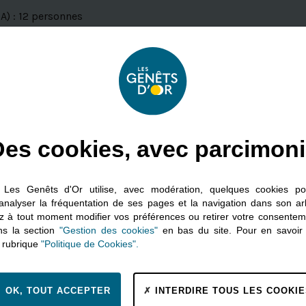
A) : 12 personnes
llissantes (UPHV) 6 personnes
ns Adaptés) est un accompagnement spécifique de personnes att
 au fonctionnement d’un accueil de jour mais est exclusivem
s (UPHV) a pour objectif principal de proposer un environneme
es cookies, avec parcimon
urs besoins spécifiques, leur dignité, leur autonomie et leur 
ux dédiés : des activités sociales et éducatives et des action
n Les Genêts d'Or utilise, avec modération, quelques cookies p
100085680027025/
 analyser la fréquentation de ses pages et la navigation dans son a
 à tout moment modifier vos préférences ou retirer votre consente
ns la section
"Gestion des cookies"
en bas du site. Pour en savoir 
a rubrique
"Politique de Cookies".
EHPAD de Kerallan
OK, TOUT ACCEPTER
INTERDIRE TOUS LES COOKIE