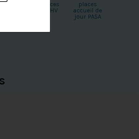
personnes
places
places
compagnée
UPHV
accueil de
jour PASA
s