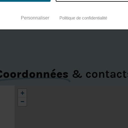
en chiffres
ac
Personnaliser
Politique de confidentialité
Coordonnées
& contact
+
−