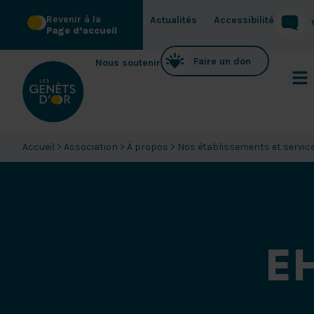
Revenir à la
Actualités
Accessibilité
Page d’accueil
Faire un don
Nous soutenir
Accueil
>
Association
>
À propos
>
Nos établissements et servic
EH