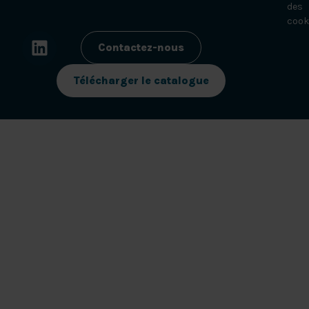
des
cook
Contactez-nous
Télécharger le catalogue