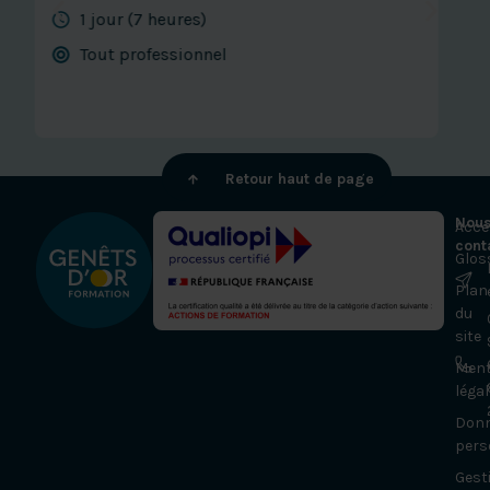
Tout professionnel
Retour haut de page
Nou
Acces
cont
Glos
Plan
du
site
Ment
léga
Don
pers
Gest