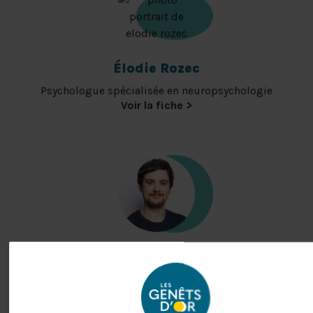
Élodie Rozec
Psychologue spécialisée en neuropsychologie
Clément Piriou
Psychologue