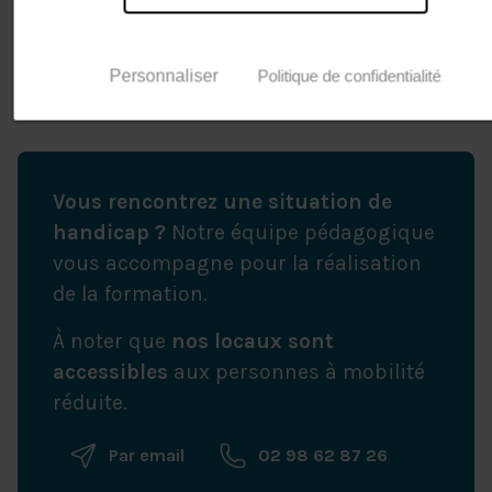
Morgane Phelep
Personnaliser
Politique de confidentialité
Neuropsychologue
Vous rencontrez une situation de
handicap ?
Notre équipe pédagogique
vous accompagne pour la réalisation
de la formation.
À noter que
nos locaux sont
accessibles
aux personnes à mobilité
réduite.
Par email
02 98 62 87 26