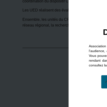
coordination du dispositif CRA.
Les UED réalisent des évaluations diagnostiques 
Ensemble, les unités du CRA Bretagne assurent un 
réseau régional, la recherche et les études, ainsi q
D
Associatio
l'audience,
Vous pouvez
rendant da
consultez l