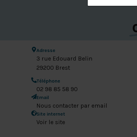
Adresse
3 rue Edouard Belin
29200 Brest
Téléphone
02 98 85 58 90
Email
Nous contacter par email
Site internet
Voir le site