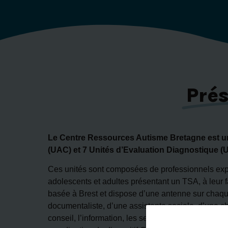
Pré
Le Centre Ressources Autisme Bretagne est un d
(UAC) et 7 Unités d’Evaluation Diagnostique (UE
Ces unités sont composées de professionnels expé
adolescents et adultes présentant un TSA, à leur f
basée à Brest et dispose d’une antenne sur chaqu
documentaliste, d’une assistante sociale, d’une ch
conseil, l’information, les sensibilisations, les fo