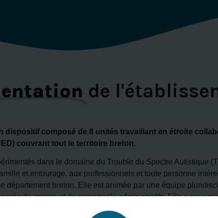
sentation
de l'établiss
ispositif composé de 8 unités travaillant en étroite collabo
D) couvrant tout le territoire breton.
rimentés dans le domaine du Trouble du Spectre Autistique (TS
amille et entourage, aux professionnels et toute personne intér
e département breton. Elle est animée par une équipe pluridis
argée de projets et de personnels administratifs. Elle a pour mi
rmations, la documentation, et la diffusion d’informations actuali