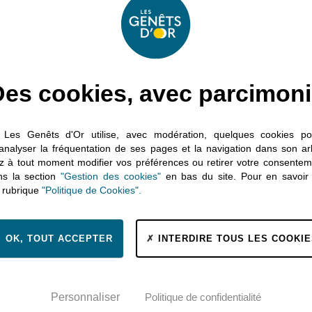
de cas complexes et viennent en appui aux équipes de proximit
ensemble de missions, dont : l’appui à la réalisation de bilans
ue le conseil et l’expertise nationale.
es cookies, avec parcimon
n Les Genêts d'Or utilise, avec modération, quelques cookies p
Centre Ressources
 analyser la fréquentation de ses pages et la navigation dans son a
 à tout moment modifier vos préférences ou retirer votre consente
Autisme (CRA)
ns la section
"Gestion des cookies"
en bas du site. Pour en savoir 
a rubrique
"Politique de Cookies".
en chiffres
OK, TOUT ACCEPTER
INTERDIRE TOUS LES COOKIE
Personnaliser
Politique de confidentialité