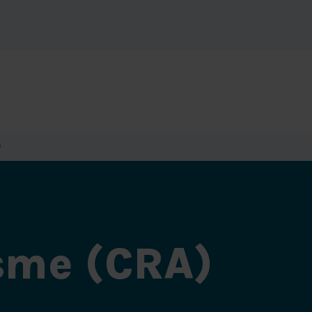
)
sme (CRA)