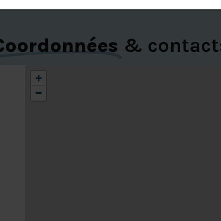
Coordonnées
& contact
+
−