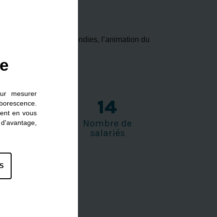
é.
 et évaluations approfondies, l’animation du
ie
our mesurer
2016
14
rborescence.
ment en vous
Année de
Nombre de
d'avantage,
création
salariés
S