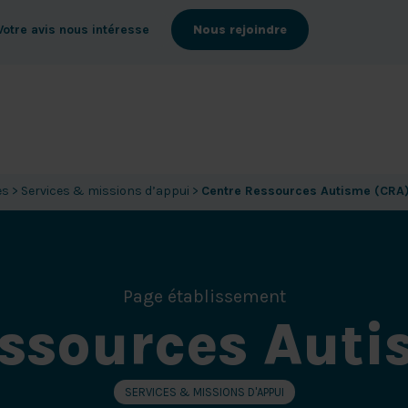
Votre avis nous intéresse
Nous rejoindre
es
>
Services & missions d’appui
>
Centre Ressources Autisme (CRA
Page établissement
essources Auti
SERVICES & MISSIONS D'APPUI