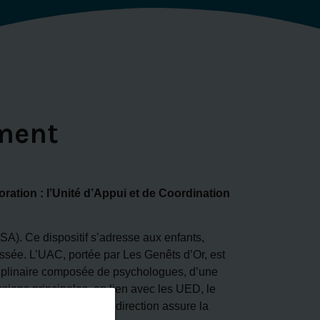
ement
ration : l’Unité d’Appui et de Coordination
A). Ce dispositif s’adresse aux enfants,
essée. L’UAC, portée par Les Genêts d’Or, est
ciplinaire composée de psychologues, d’une
ssions principales, en lien avec les UED, le
sées autour des TSA. Sa direction assure la