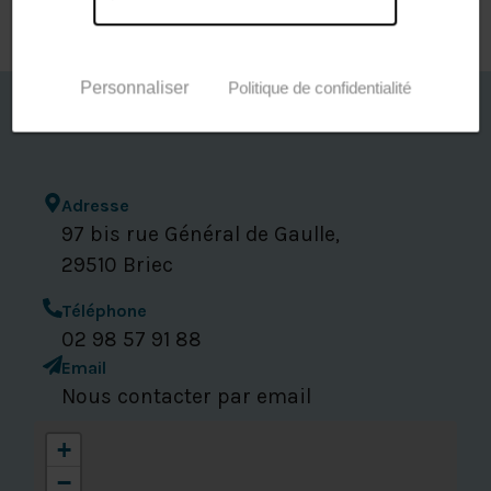
Personnaliser
Politique de confidentialité
Coordonnées
& contacts
Adresse
97 bis rue Général de Gaulle,
29510 Briec
Téléphone
02 98 57 91 88
Email
Nous contacter par email
+
−