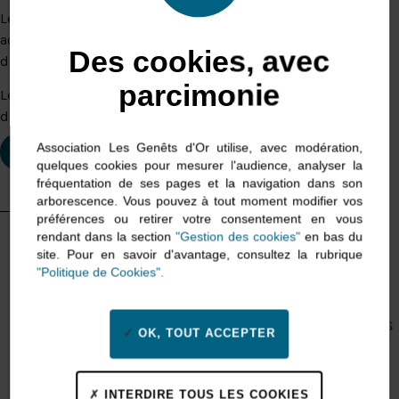
Le Service d’accompagnement à la Vie Sociale (SAVS)
accompagne 61 personnes. Il accompagne des personnes
Des cookies, avec
dans le secteur de Briec et à Quimper.
parcimonie
Le Foyer pour Personnes Handicapées Vieillissantes dispose
de 8 places et portera sa capacité d’accueil à 12 à l’avenir.
Association Les Genêts d'Or utilise, avec modération,
Les démarches d'admission
quelques cookies pour mesurer l'audience, analyser la
fréquentation de ses pages et la navigation dans son
arborescence. Vous pouvez à tout moment modifier vos
0
ESAT de
préférences ou retirer votre consentement en vous
rendant dans la section
"Gestion des cookies"
en bas du
année de
Briec
création
site. Pour en savoir d'avantage, consultez la rubrique
en chiffres
"Politique de Cookies".
0
personnes
accompagnées
OK, TOUT ACCEPTER
0
salariés
INTERDIRE TOUS LES COOKIES