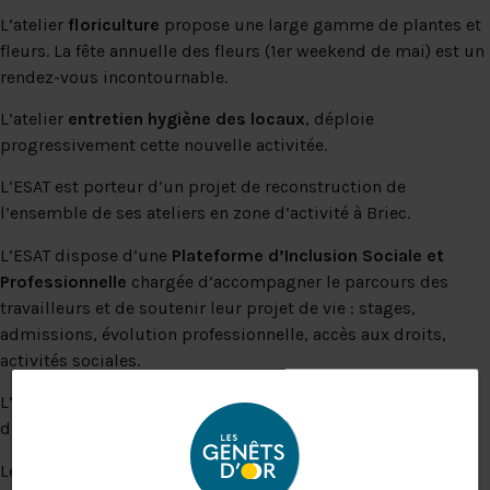
L’atelier
floriculture
propose une large gamme de plantes et
fleurs. La fête annuelle des fleurs (1er weekend de mai) est un
rendez-vous incontournable.
L’atelier
entretien hygiène des locaux
, déploie
progressivement cette nouvelle activitée.
L’ESAT est porteur d’un projet de reconstruction de
l’ensemble de ses ateliers en zone d’activité à Briec.
L’ESAT dispose d’une
Plateforme d’Inclusion Sociale et
Professionnelle
chargée d’accompagner le parcours des
travailleurs et de soutenir leur projet de vie : stages,
admissions, évolution professionnelle, accès aux droits,
activités sociales.
L’établissement dispose aussi d’une offre
d’accompagnement social.
Le Foyer d’hébergement propose 46 places.